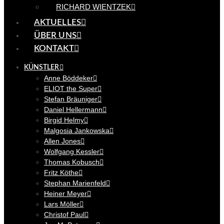
RICHARD WIENTZEK
AKTUELLES
ÜBER UNS
KONTAKT
KÜNSTLER
Anne Böddeker
ELIOT the Super
Stefan Bräuniger
Daniel Hellermann
Birgid Helmy
Malgosia Jankowska
Allen Jones
Wolfgang Kessler
Thomas Kobusch
Fritz Köthe
Stephan Marienfeld
Heiner Meyer
Lars Möller
Christof Paul