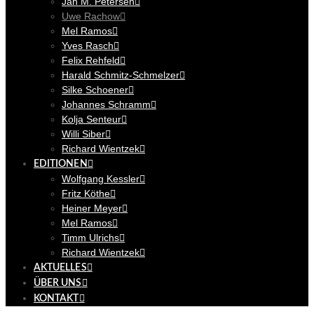
Jan M. Petersen
Uwe Rachow
Mel Ramos
Yves Rasch
Felix Rehfeld
Harald Schmitz-Schmelzer
Silke Schoener
Johannes Schramm
Kolja Senteur
Willi Siber
Richard Wientzek
EDITIONEN
Wolfgang Kessler
Fritz Köthe
Heiner Meyer
Mel Ramos
Timm Ulrichs
Richard Wientzek
AKTUELLES
ÜBER UNS
KONTAKT