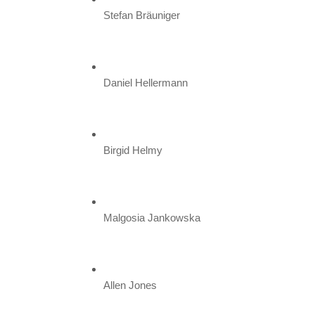
V
Stefan Bräuniger
E
R
Daniel Hellermann
Birgid Helmy
Malgosia Jankowska
Allen Jones