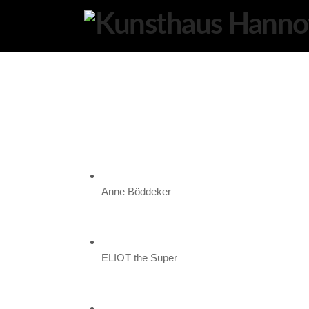
K
U
N
S
T
H
A
U
S
Anne Böddeker
H
A
N
ELIOT the Super
N
O