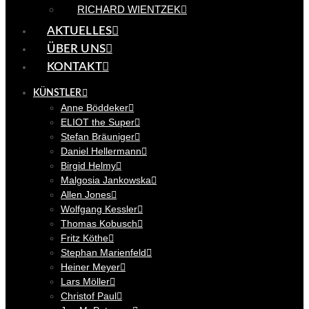
RICHARD WIENTZEK
AKTUELLES
ÜBER UNS
KONTAKT
KÜNSTLER
Anne Böddeker
ELIOT the Super
Stefan Bräuniger
Daniel Hellermann
Birgid Helmy
Malgosia Jankowska
Allen Jones
Wolfgang Kessler
Thomas Kobusch
Fritz Köthe
Stephan Marienfeld
Heiner Meyer
Lars Möller
Christof Paul