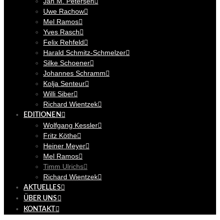
Jan M. Petersen
Uwe Rachow
Mel Ramos
Yves Rasch
Felix Rehfeld
Harald Schmitz-Schmelzer
Silke Schoener
Johannes Schramm
Kolja Senteur
Willi Siber
Richard Wientzek
EDITIONEN
Wolfgang Kessler
Fritz Köthe
Heiner Meyer
Mel Ramos
Timm Ulrichs
Richard Wientzek
AKTUELLES
ÜBER UNS
KONTAKT