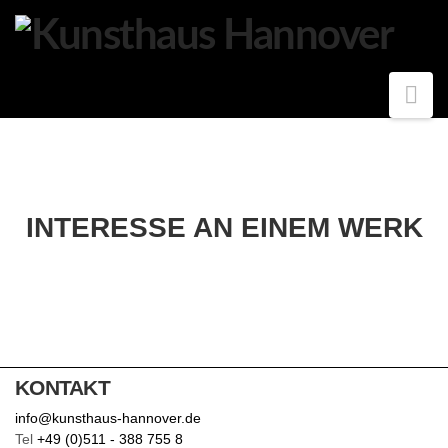
K
U
N
N
S
a
T
v
H
i
A
g
a
U
INTERESSE AN EINEM WERK
t
S
i
H
o
A
n
N
N
O
KONTAKT
V
info@kunsthaus-hannover.de
Tel
+49 (0)511 - 388 755 8