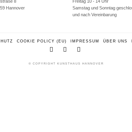
lstraße 8
Freitag 10 - 14 Uhr
59 Hannover
Samstag und Sonntag geschl
und nach Vereinbarung
CHUTZ
COOKIE POLICY (EU)
IMPRESSUM
ÜBER UNS
F
Y
I
a
o
n
© COPYRIGHT KUNSTHAUS HANNOVER
c
u
s
e
T
t
b
u
a
o
b
g
o
e
r
k
a
m