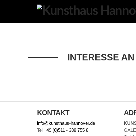
K
U
N
S
T
H
INTERESSE AN
A
U
S
H
A
N
KONTAKT
AD
N
info@kunsthaus-hannover.de
KUN
O
Tel
+49 (0)511 - 388 755 8
GALE