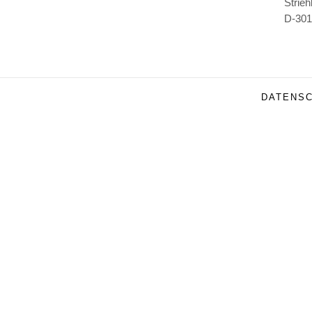
V
Strieh
E
D-301
R
DATENS