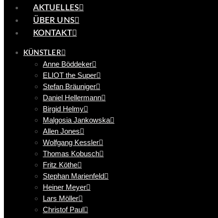
AKTUELLES
ÜBER UNS
KONTAKT
KÜNSTLER
Anne Böddeker
ELIOT the Super
Stefan Bräuniger
Daniel Hellermann
Birgid Helmy
Malgosia Jankowska
Allen Jones
Wolfgang Kessler
Thomas Kobusch
Fritz Köthe
Stephan Marienfeld
Heiner Meyer
Lars Möller
Christof Paul