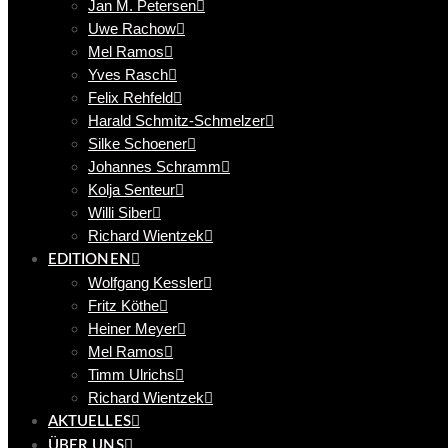
Jan M. Petersen
Uwe Rachow
Mel Ramos
Yves Rasch
Felix Rehfeld
Harald Schmitz-Schmelzer
Silke Schoener
Johannes Schramm
Kolja Senteur
Willi Siber
Richard Wientzek
EDITIONEN
Wolfgang Kessler
Fritz Köthe
Heiner Meyer
Mel Ramos
Timm Ulrichs
Richard Wientzek
AKTUELLES
ÜBER UNS