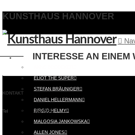
KUNSTHAUS HANNOVER
Nav
INTERESSE AN EINEM
KÜNSTLER
ANNE BÖDDEKER
ELIOT THE SUPER
STEFAN BRÄUNIGER
KONTAKT
DANIEL HELLERMANN
info@kunsthaus-hannover.de
BIRGID HELMY
Tel
+49 (0)511 - 388 755 8
MALGOSIA JANKOWSKA
ALLEN JONES