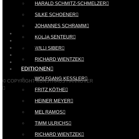
Instagram
HARALD SCHMITZ-SCHMELZER
YouTube
SILKE SCHOENER
JOHANNES SCHRAMM
DATENSCHUTZ
KOLJA SENTEUR
COOKIE POLICY (EU)
WILLI SIBER
IMPRESSUM
ÜBER UNS
RICHARD WIENTZEK
KONTAKT
EDITIONEN
Facebook
YouTube
Instagram
WOLFGANG KESSLER
© COPYRIGHT KUNSTHAUS HANNOVER
FRITZ KÖTHE
HEINER MEYER
MEL RAMOS
TIMM ULRICHS
RICHARD WIENTZEK