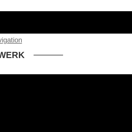
igation
 WERK