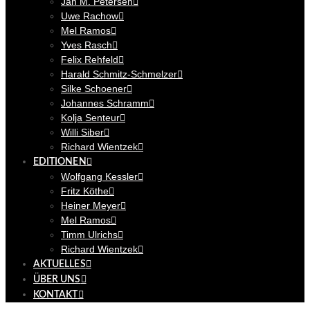
Jan M. Petersen
Uwe Rachow
Mel Ramos
Yves Rasch
Felix Rehfeld
Harald Schmitz-Schmelzer
Silke Schoener
Johannes Schramm
Kolja Senteur
Willi Siber
Richard Wientzek
EDITIONEN
Wolfgang Kessler
Fritz Köthe
Heiner Meyer
Mel Ramos
Timm Ulrichs
Richard Wientzek
AKTUELLES
ÜBER UNS
KONTAKT