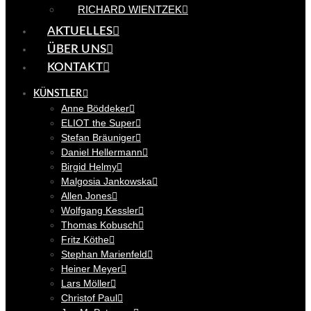
RICHARD WIENTZEK
AKTUELLES
ÜBER UNS
KONTAKT
KÜNSTLER
Anne Böddeker
ELIOT the Super
Stefan Bräuniger
Daniel Hellermann
Birgid Helmy
Malgosia Jankowska
Allen Jones
Wolfgang Kessler
Thomas Kobusch
Fritz Köthe
Stephan Marienfeld
Heiner Meyer
Lars Möller
Christof Paul