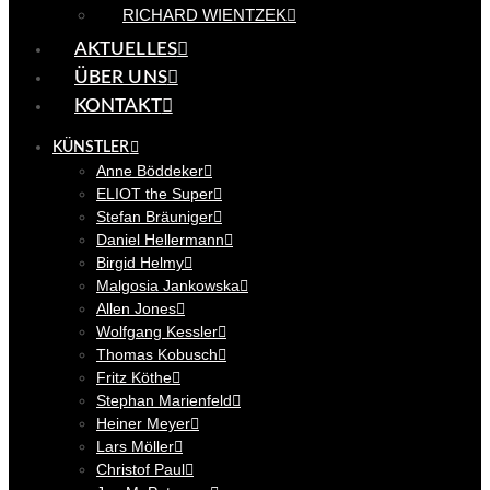
RICHARD WIENTZEK
AKTUELLES
ÜBER UNS
KONTAKT
KÜNSTLER
Anne Böddeker
ELIOT the Super
Stefan Bräuniger
Daniel Hellermann
Birgid Helmy
Malgosia Jankowska
Allen Jones
Wolfgang Kessler
Thomas Kobusch
Fritz Köthe
Stephan Marienfeld
Heiner Meyer
Lars Möller
Christof Paul