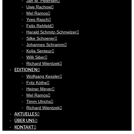
Jan M. Petersen
Uwe Rachow
Mel Ramos
Yves Rasch
Felix Rehfeld
Harald Schmitz-Schmelzer
Silke Schoener
Johannes Schramm
Kolja Senteur
Willi Siber
Richard Wientzek
EDITIONEN
Wolfgang Kessler
Fritz Köthe
Heiner Meyer
Mel Ramos
Timm Ulrichs
Richard Wientzek
AKTUELLES
ÜBER UNS
KONTAKT