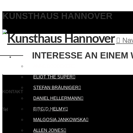
KUNSTHAUS HANNOVER
Nav
INTERESSE AN EINEM
KÜNSTLER
ANNE BÖDDEKER
ELIOT THE SUPER
STEFAN BRÄUNIGER
KONTAKT
DANIEL HELLERMANN
info@kunsthaus-hannover.de
BIRGID HELMY
Tel
+49 (0)511 - 388 755 8
MALGOSIA JANKOWSKA
ALLEN JONES