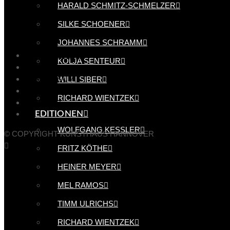
Instagram
HARALD SCHMITZ-SCHMELZER
YouTube
SILKE SCHOENER
JOHANNES SCHRAMM
DATENSCHUTZ
KOLJA SENTEUR
COOKIE POLICY (EU)
WILLI SIBER
IMPRESSUM
ÜBER UNS
RICHARD WIENTZEK
KONTAKT
EDITIONEN
Facebook
YouTube
Instagram
WOLFGANG KESSLER
© COPYRIGHT KUNSTHAUS HANNOVER
FRITZ KÖTHE
HEINER MEYER
MEL RAMOS
TIMM ULRICHS
RICHARD WIENTZEK