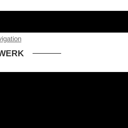
igation
 WERK