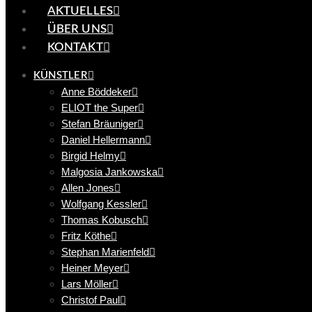
AKTUELLES
ÜBER UNS
KONTAKT
KÜNSTLER
Anne Böddeker
ELIOT the Super
Stefan Bräuniger
Daniel Hellermann
Birgid Helmy
Malgosia Jankowska
Allen Jones
Wolfgang Kessler
Thomas Kobusch
Fritz Köthe
Stephan Marienfeld
Heiner Meyer
Lars Möller
Christof Paul