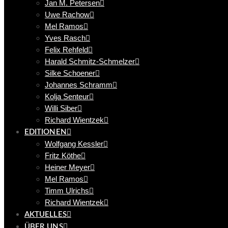
Jan M. Petersen
Uwe Rachow
Mel Ramos
Yves Rasch
Felix Rehfeld
Harald Schmitz-Schmelzer
Silke Schoener
Johannes Schramm
Kolja Senteur
Willi Siber
Richard Wientzek
EDITIONEN
Wolfgang Kessler
Fritz Köthe
Heiner Meyer
Mel Ramos
Timm Ulrichs
Richard Wientzek
AKTUELLES
ÜBER UNS