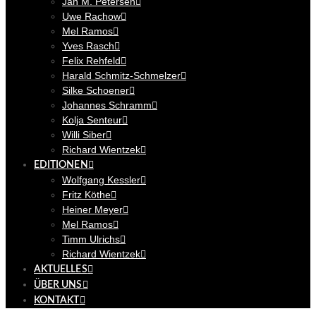
Jan M. Petersen
Uwe Rachow
Mel Ramos
Yves Rasch
Felix Rehfeld
Harald Schmitz-Schmelzer
Silke Schoener
Johannes Schramm
Kolja Senteur
Willi Siber
Richard Wientzek
EDITIONEN
Wolfgang Kessler
Fritz Köthe
Heiner Meyer
Mel Ramos
Timm Ulrichs
Richard Wientzek
AKTUELLES
ÜBER UNS
KONTAKT