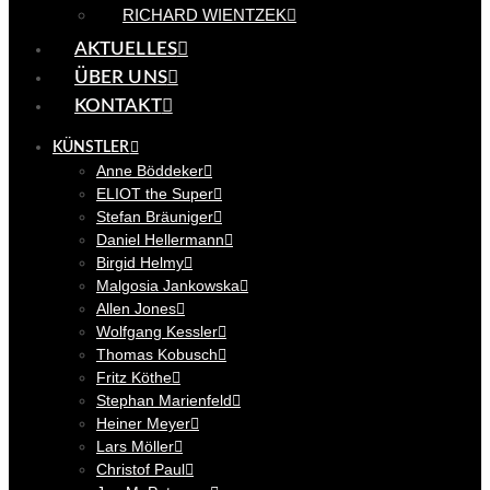
RICHARD WIENTZEK
AKTUELLES
ÜBER UNS
KONTAKT
KÜNSTLER
Anne Böddeker
ELIOT the Super
Stefan Bräuniger
Daniel Hellermann
Birgid Helmy
Malgosia Jankowska
Allen Jones
Wolfgang Kessler
Thomas Kobusch
Fritz Köthe
Stephan Marienfeld
Heiner Meyer
Lars Möller
Christof Paul