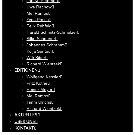
Jan M. Petersen
Uwe Rachow
Mel Ramos
Yves Rasch
Felix Rehfeld
Harald Schmitz-Schmelzer
Silke Schoener
Johannes Schramm
Kolja Senteur
Willi Siber
Richard Wientzek
EDITIONEN
Wolfgang Kessler
Fritz Köthe
Heiner Meyer
Mel Ramos
Timm Ulrichs
Richard Wientzek
AKTUELLES
ÜBER UNS
KONTAKT