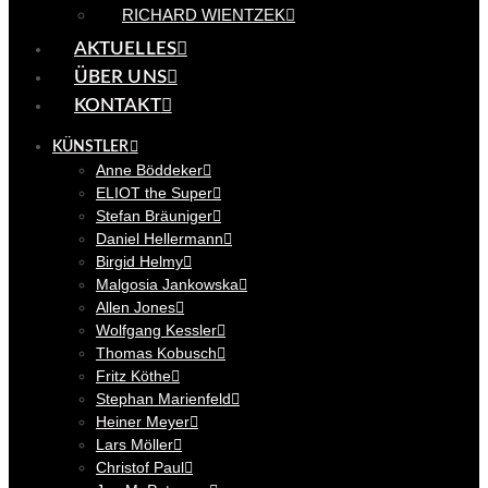
RICHARD WIENTZEK
AKTUELLES
ÜBER UNS
KONTAKT
KÜNSTLER
Anne Böddeker
ELIOT the Super
Stefan Bräuniger
Daniel Hellermann
Birgid Helmy
Malgosia Jankowska
Allen Jones
Wolfgang Kessler
Thomas Kobusch
Fritz Köthe
Stephan Marienfeld
Heiner Meyer
Lars Möller
Christof Paul