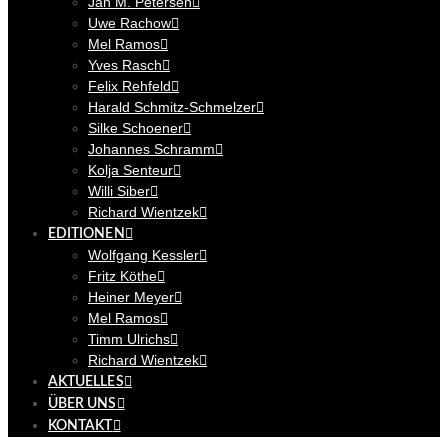
Jan M. Petersen
Uwe Rachow
Mel Ramos
Yves Rasch
Felix Rehfeld
Harald Schmitz-Schmelzer
Silke Schoener
Johannes Schramm
Kolja Senteur
Willi Siber
Richard Wientzek
EDITIONEN
Wolfgang Kessler
Fritz Köthe
Heiner Meyer
Mel Ramos
Timm Ulrichs
Richard Wientzek
AKTUELLES
ÜBER UNS
KONTAKT