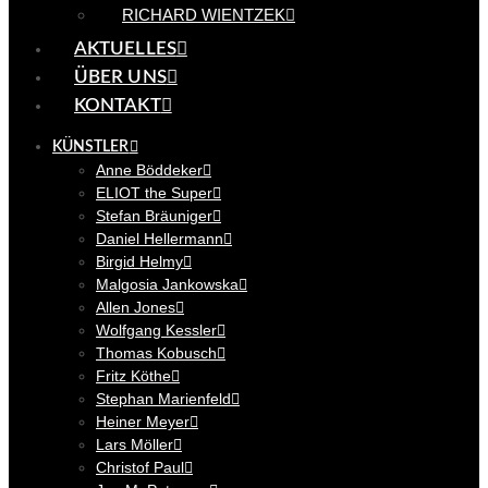
RICHARD WIENTZEK
AKTUELLES
ÜBER UNS
KONTAKT
KÜNSTLER
Anne Böddeker
ELIOT the Super
Stefan Bräuniger
Daniel Hellermann
Birgid Helmy
Malgosia Jankowska
Allen Jones
Wolfgang Kessler
Thomas Kobusch
Fritz Köthe
Stephan Marienfeld
Heiner Meyer
Lars Möller
Christof Paul