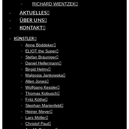
RICHARD WIENTZEK
AKTUELLES
ÜBER UNS
KONTAKT
KÜNSTLER
Anne Böddeker
ELIOT the Super
Stefan Bräuniger
Daniel Hellermann
Birgid Helmy
Malgosia Jankowska
Allen Jones
Wolfgang Kessler
Thomas Kobusch
Fritz Köthe
Stephan Marienfeld
Heiner Meyer
Lars Möller
Christof Paul