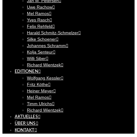
Jan M. Petersen
Uwe Rachow
Mel Ramos
Yves Rasch
Felix Rehfeld
Harald Schmitz-Schmelzer
Silke Schoener
Johannes Schramm
Kolja Senteur
Willi Siber
Richard Wientzek
EDITIONEN
Wolfgang Kessler
Fritz Köthe
Heiner Meyer
Mel Ramos
Timm Ulrichs
Richard Wientzek
AKTUELLES
ÜBER UNS
KONTAKT